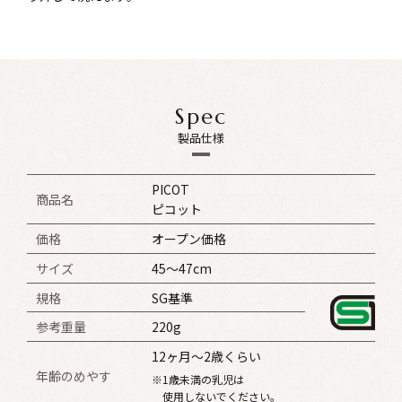
Spec
製品仕様
PICOT
商品名
ピコット
価格
オープン価格
サイズ
45〜47cm
規格
SG基準
参考重量
220g
12ヶ月〜2歳くらい
年齢のめやす
※1歳未満の乳児は
使用しないでください。